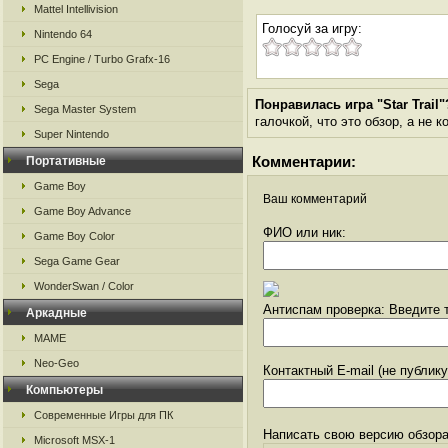
Mattel Intellivision
Голосуй за игру:
Nintendo 64
PC Engine / Turbo Grafx-16
Sega
Понравилась игра "Star Trail"
Sega Master System
галочкой, что это обзор, а не 
Super Nintendo
Комментарии:
Портативные
Game Boy
Ваш комментарий
Game Boy Advance
ФИО или ник:
Game Boy Color
Sega Game Gear
WonderSwan / Color
Антиспам проверка: Введите т
Аркадные
MAME
Neo-Geo
Контактный E-mail (не публик
Компьютеры
Современные Игры для ПК
Написать свою версию обзора
Microsoft MSX-1