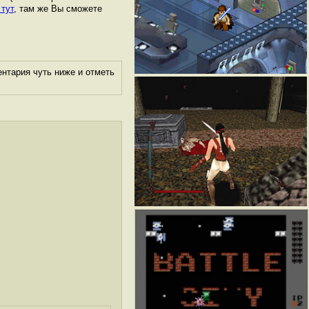
 тут
, там же Вы сможете
нтария чуть ниже и отметь