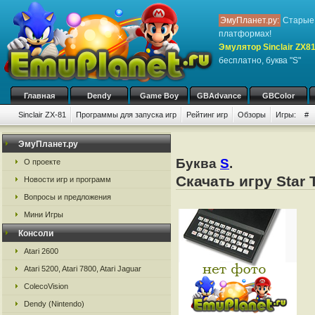
ЭмуПланет.ру:
Старые 
платформах!
Эмулятор Sinclair ZX8
бесплатно, буква "S"
Главная
Dendy
Game Boy
GBAdvance
GBColor
Sinclair ZX-81
Программы для запуска игр
Рейтинг игр
Обзоры
Игры:
#
ЭмуПланет.ру
Буква
S
.
О проекте
Скачать игру Star 
Новости игр и программ
Вопросы и предложения
Мини Игры
Консоли
Atari 2600
Atari 5200, Atari 7800, Atari Jaguar
ColecoVision
Dendy (Nintendo)