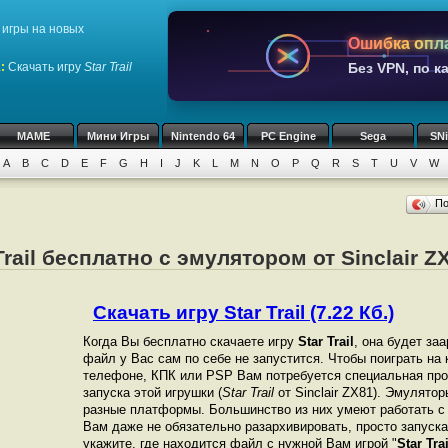
игры на новых
Ошибка опл
1
:
Скачать игру
Star Trail
Без VPN, по к
MAME
Мини Игры
Nintendo 64
PC Engine
Sega
SN
A
B
C
D
E
F
G
H
I
J
K
L
M
N
O
P
Q
R
S
T
U
V
W
П
Trail бесплатно с эмулятором от Sinclair Z
Скачать игру Star Trail (7.22 Кб.)
Когда Вы бесплатно скачаете игру
Star Trail
, она будет заа
файл у Вас сам по себе не запустится. Чтобы поиграть на
телефоне, КПК или PSP Вам потребуется специальная про
запуска этой игрушки (
Star Trail
от Sinclair ZX81). Эмулято
разные платформы. Большинство из них умеют работать с 
Вам даже не обязательно разархивировать, просто запуска
укажите, где находится файл с нужной Вам игрой "
Star Trai