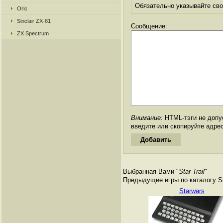
Обязательно указывайте свое
Oric
Sinclair ZX-81
Сообщение:
ZX Spectrum
Внимание:
HTML-тэги не допус
введите или скопируйте адре
Выбранная Вами "
Star Trail
"
Предыдущие игры по каталогу Si
Starwars