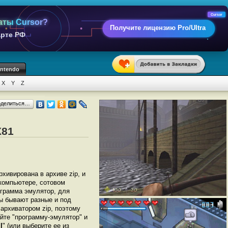
Cursor
аты Cursor?
Получите лицензию Pro/Ultra
арте РФ
intendo
X
Y
Z
оделиться…
X81
рхивирована в архиве zip, и
 компьютере, сотовом
грамма эмулятор, для
ры бывают разные и под
архиватором zip, поэтому
йте "программу-эмулятор" и
l
" (или выберите ее из