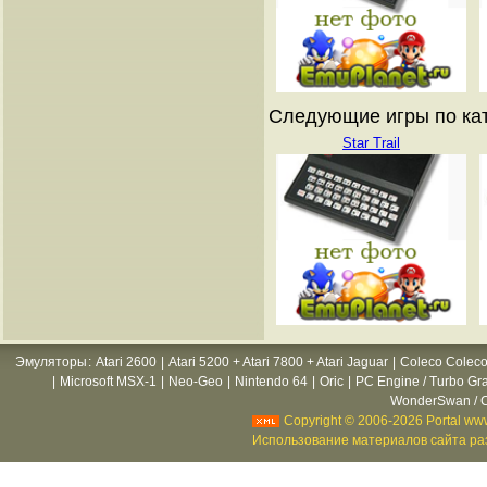
Следующие игры по ката
Star Trail
Эмуляторы
:
Atari 2600
|
Atari 5200 + Atari 7800 + Atari Jaguar
|
Coleco Coleco
|
Microsoft MSX-1
|
Neo-Geo
|
Nintendo 64
|
Oric
|
PC Engine / Turbo Gr
WonderSwan / C
Copyright © 2006-2026 Portal www
Использование материалов сайта раз