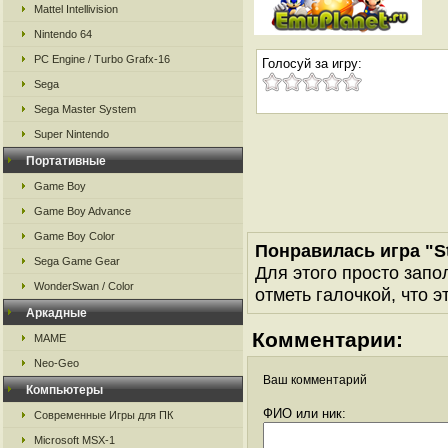
Mattel Intellivision
Nintendo 64
PC Engine / Turbo Grafx-16
Голосуй за игру:
Sega
Sega Master System
Super Nintendo
Портативные
Game Boy
Game Boy Advance
Game Boy Color
Понравилась игра "S
Sega Game Gear
Для этого просто запо
WonderSwan / Color
отметь галочкой, что э
Аркадные
Комментарии:
MAME
Neo-Geo
Ваш комментарий
Компьютеры
ФИО или ник:
Современные Игры для ПК
Microsoft MSX-1