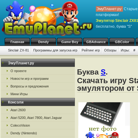
ЭмуПланет.ру:
Старые 
платформах!
Эмулятор Sinclair ZX8
бесплатно, буква "S"
Главная
Dendy
Game Boy
GBAdvance
GBColor
Sinclair ZX-81
Программы для запуска игр
Рейтинг игр
Обзоры
Игры:
#
ЭмуПланет.ру
Буква
S
.
О проекте
Скачать игру St
Новости игр и программ
эмулятором от S
Вопросы и предложения
Мини Игры
Консоли
Atari 2600
Atari 5200, Atari 7800, Atari Jaguar
ColecoVision
Dendy (Nintendo)